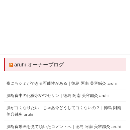
QRコードでLINEの友だちを追加
LINEアプリを起動して、 ［その他］タブの［友だち追加］でQRコードをス
キャンします。
aruhi オーナーブログ
夜にもシミができる可能性がある｜徳島 阿南 美容鍼灸 aruhi
肌断食中の化粧水やワセリン｜徳島 阿南 美容鍼灸 aruhi
肌が白くなりたい…じゃあ今どうして白くないの？｜徳島 阿南
美容鍼灸 aruhi
肌断食動画を見て頂いたコメントへ｜徳島 阿南 美容鍼灸 aruhi