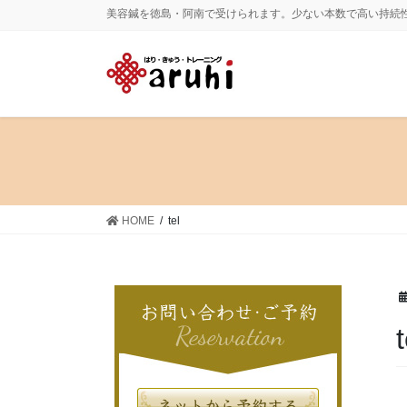
コ
ナ
美容鍼を徳島・阿南で受けられます。少ない本数で高い持続
ン
ビ
テ
ゲ
ン
ー
ツ
シ
に
ョ
移
ン
動
に
移
動
HOME
tel
t