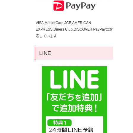
VISA,MasterCard,JCB,AMERICAN
EXPRESS,Diners Club,DISCOVER,PayPayに対
応しています
LINE