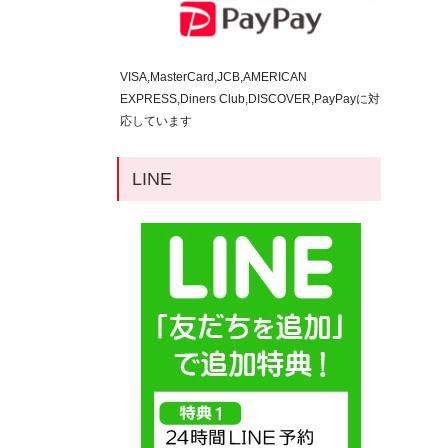
VISA,MasterCard,JCB,AMERICAN
EXPRESS,Diners Club,DISCOVER,PayPayに対
応しています
LINE