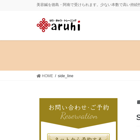
コ
ナ
美容鍼を徳島・阿南で受けられます。少ない本数で高い持続
ン
ビ
テ
ゲ
ン
ー
ツ
シ
に
ョ
移
ン
動
に
移
動
HOME
side_line