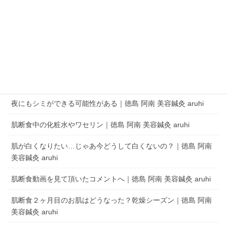
QRコードでLINEの友だちを追加
LINEアプリを起動して、 ［その他］タブの［友だち追加］でQRコードをス
キャンします。
aruhi オーナーブログ
夜にもシミができる可能性がある｜徳島 阿南 美容鍼灸 aruhi
肌断食中の化粧水やワセリン｜徳島 阿南 美容鍼灸 aruhi
肌が白くなりたい…じゃあ今どうして白くないの？｜徳島 阿南
美容鍼灸 aruhi
肌断食動画を見て頂いたコメントへ｜徳島 阿南 美容鍼灸 aruhi
肌断食２ヶ月目のお肌はどうなった？乾燥シーズン｜徳島 阿南
美容鍼灸 aruhi