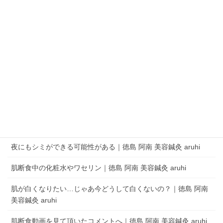
QRコードでLINEの友だちを追加
LINEアプリを起動して、 ［その他］タブの［友だち追加］でQRコードをス
キャンします。
aruhi オーナーブログ
夜にもシミができる可能性がある｜徳島 阿南 美容鍼灸 aruhi
肌断食中の化粧水やワセリン｜徳島 阿南 美容鍼灸 aruhi
肌が白くなりたい…じゃあ今どうして白くないの？｜徳島 阿南
美容鍼灸 aruhi
肌断食動画を見て頂いたコメントへ｜徳島 阿南 美容鍼灸 aruhi