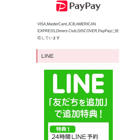
VISA,MasterCard,JCB,AMERICAN
EXPRESS,Diners Club,DISCOVER,PayPayに対
応しています
LINE