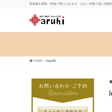
コ
ナ
美容鍼を徳島・阿南で受けられます。少ない本数で高い持続
ン
ビ
テ
ゲ
ン
ー
ツ
シ
に
ョ
移
ン
動
に
移
動
HOME
logo06