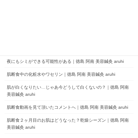
QRコードでLINEの友だちを追加
LINEアプリを起動して、 ［その他］タブの［友だち追加］でQRコードをス
キャンします。
aruhi オーナーブログ
夜にもシミができる可能性がある｜徳島 阿南 美容鍼灸 aruhi
肌断食中の化粧水やワセリン｜徳島 阿南 美容鍼灸 aruhi
肌が白くなりたい…じゃあ今どうして白くないの？｜徳島 阿南
美容鍼灸 aruhi
肌断食動画を見て頂いたコメントへ｜徳島 阿南 美容鍼灸 aruhi
肌断食２ヶ月目のお肌はどうなった？乾燥シーズン｜徳島 阿南
美容鍼灸 aruhi