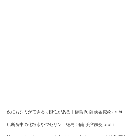
QRコードでLINEの友だちを追加
LINEアプリを起動して、 ［その他］タブの［友だち追加］でQRコードをス
キャンします。
aruhi オーナーブログ
夜にもシミができる可能性がある｜徳島 阿南 美容鍼灸 aruhi
肌断食中の化粧水やワセリン｜徳島 阿南 美容鍼灸 aruhi