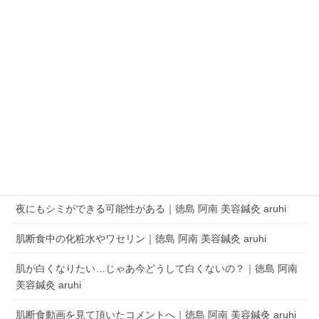
QRコードでLINEの友だちを追加
LINEアプリを起動して、 ［その他］タブの［友だち追加］でQRコードをス
キャンします。
aruhi オーナーブログ
夜にもシミができる可能性がある｜徳島 阿南 美容鍼灸 aruhi
肌断食中の化粧水やワセリン｜徳島 阿南 美容鍼灸 aruhi
肌が白くなりたい…じゃあ今どうして白くないの？｜徳島 阿南
美容鍼灸 aruhi
肌断食動画を見て頂いたコメントへ｜徳島 阿南 美容鍼灸 aruhi