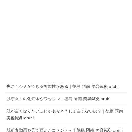
QRコードでLINEの友だちを追加
LINEアプリを起動して、 ［その他］タブの［友だち追加］でQRコードをス
キャンします。
aruhi オーナーブログ
夜にもシミができる可能性がある｜徳島 阿南 美容鍼灸 aruhi
肌断食中の化粧水やワセリン｜徳島 阿南 美容鍼灸 aruhi
肌が白くなりたい…じゃあ今どうして白くないの？｜徳島 阿南
美容鍼灸 aruhi
肌断食動画を見て頂いたコメントへ｜徳島 阿南 美容鍼灸 aruhi