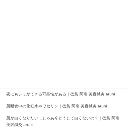
QRコードでLINEの友だちを追加
LINEアプリを起動して、 ［その他］タブの［友だち追加］でQRコードをス
キャンします。
aruhi オーナーブログ
夜にもシミができる可能性がある｜徳島 阿南 美容鍼灸 aruhi
肌断食中の化粧水やワセリン｜徳島 阿南 美容鍼灸 aruhi
肌が白くなりたい…じゃあ今どうして白くないの？｜徳島 阿南
美容鍼灸 aruhi