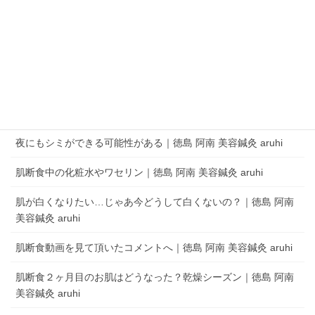
QRコードでLINEの友だちを追加
LINEアプリを起動して、 ［その他］タブの［友だち追加］でQRコードをス
キャンします。
aruhi オーナーブログ
夜にもシミができる可能性がある｜徳島 阿南 美容鍼灸 aruhi
肌断食中の化粧水やワセリン｜徳島 阿南 美容鍼灸 aruhi
肌が白くなりたい…じゃあ今どうして白くないの？｜徳島 阿南
美容鍼灸 aruhi
肌断食動画を見て頂いたコメントへ｜徳島 阿南 美容鍼灸 aruhi
肌断食２ヶ月目のお肌はどうなった？乾燥シーズン｜徳島 阿南
美容鍼灸 aruhi