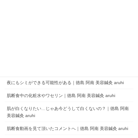
QRコードでLINEの友だちを追加
LINEアプリを起動して、 ［その他］タブの［友だち追加］でQRコードをス
キャンします。
aruhi オーナーブログ
夜にもシミができる可能性がある｜徳島 阿南 美容鍼灸 aruhi
肌断食中の化粧水やワセリン｜徳島 阿南 美容鍼灸 aruhi
肌が白くなりたい…じゃあ今どうして白くないの？｜徳島 阿南
美容鍼灸 aruhi
肌断食動画を見て頂いたコメントへ｜徳島 阿南 美容鍼灸 aruhi