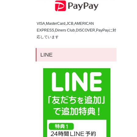
VISA,MasterCard,JCB,AMERICAN
EXPRESS,Diners Club,DISCOVER,PayPayに対
応しています
LINE