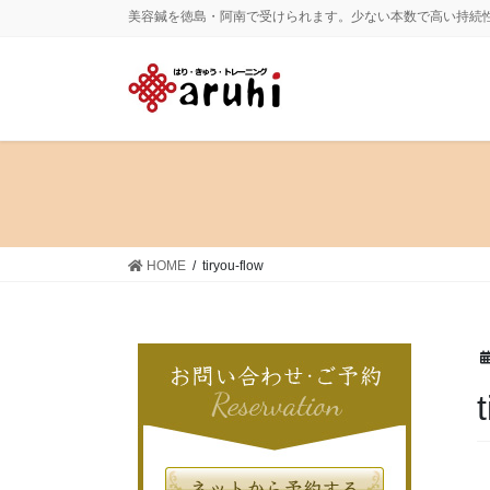
コ
ナ
美容鍼を徳島・阿南で受けられます。少ない本数で高い持続
ン
ビ
テ
ゲ
ン
ー
ツ
シ
に
ョ
移
ン
動
に
移
動
HOME
tiryou-flow