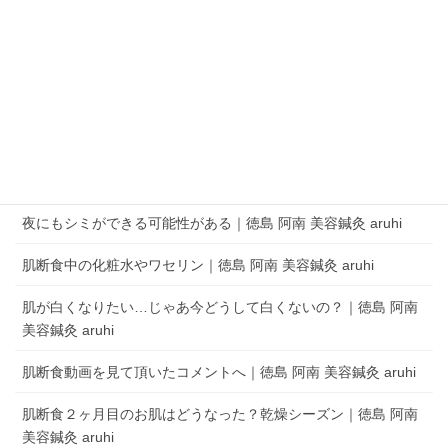
QRコードでLINEの友だちを追加
LINEアプリを起動して、 ［その他］タブの［友だち追加］でQRコードをス
キャンします。
aruhi オーナーブログ
夜にもシミができる可能性がある｜徳島 阿南 美容鍼灸 aruhi
肌断食中の化粧水やワセリン｜徳島 阿南 美容鍼灸 aruhi
肌が白くなりたい…じゃあ今どうして白くないの？｜徳島 阿南
美容鍼灸 aruhi
肌断食動画を見て頂いたコメントへ｜徳島 阿南 美容鍼灸 aruhi
肌断食２ヶ月目のお肌はどうなった？乾燥シーズン｜徳島 阿南
美容鍼灸 aruhi