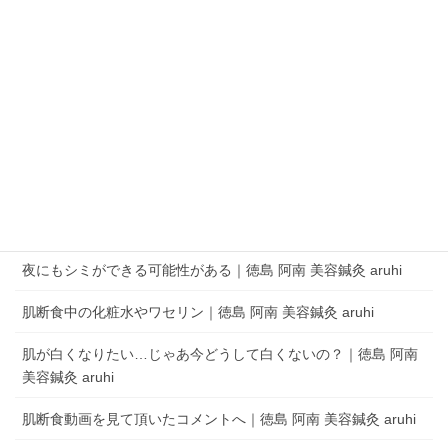
QRコードでLINEの友だちを追加
LINEアプリを起動して、 ［その他］タブの［友だち追加］でQRコードをス
キャンします。
aruhi オーナーブログ
夜にもシミができる可能性がある｜徳島 阿南 美容鍼灸 aruhi
肌断食中の化粧水やワセリン｜徳島 阿南 美容鍼灸 aruhi
肌が白くなりたい…じゃあ今どうして白くないの？｜徳島 阿南
美容鍼灸 aruhi
肌断食動画を見て頂いたコメントへ｜徳島 阿南 美容鍼灸 aruhi