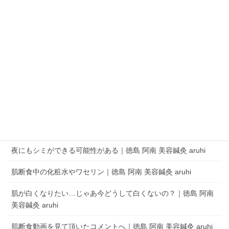
QRコードでLINEの友だちを追加
LINEアプリを起動して、 ［その他］タブの［友だち追加］でQRコードをス
キャンします。
aruhi オーナーブログ
夜にもシミができる可能性がある｜徳島 阿南 美容鍼灸 aruhi
肌断食中の化粧水やワセリン｜徳島 阿南 美容鍼灸 aruhi
肌が白くなりたい…じゃあ今どうして白くないの？｜徳島 阿南
美容鍼灸 aruhi
肌断食動画を見て頂いたコメントへ｜徳島 阿南 美容鍼灸 aruhi