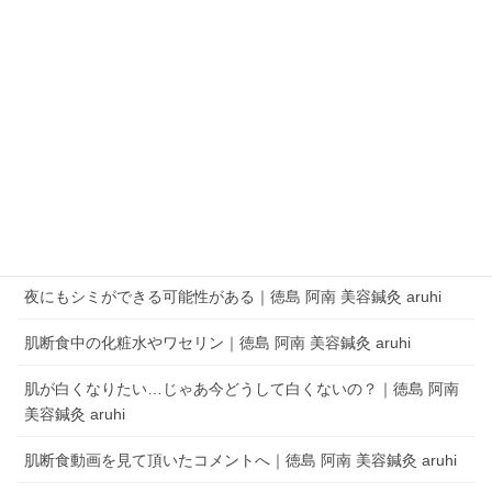
QRコードでLINEの友だちを追加
LINEアプリを起動して、 ［その他］タブの［友だち追加］でQRコードをス
キャンします。
aruhi オーナーブログ
夜にもシミができる可能性がある｜徳島 阿南 美容鍼灸 aruhi
肌断食中の化粧水やワセリン｜徳島 阿南 美容鍼灸 aruhi
肌が白くなりたい…じゃあ今どうして白くないの？｜徳島 阿南
美容鍼灸 aruhi
肌断食動画を見て頂いたコメントへ｜徳島 阿南 美容鍼灸 aruhi