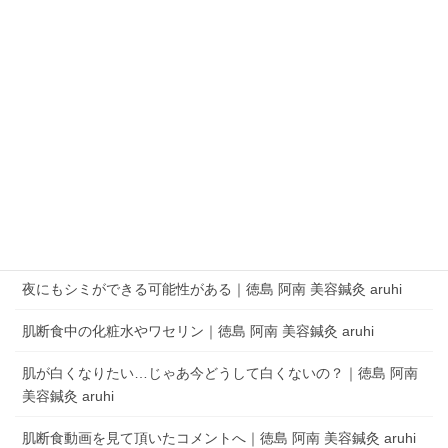
QRコードでLINEの友だちを追加
LINEアプリを起動して、 ［その他］タブの［友だち追加］でQRコードをス
キャンします。
aruhi オーナーブログ
夜にもシミができる可能性がある｜徳島 阿南 美容鍼灸 aruhi
肌断食中の化粧水やワセリン｜徳島 阿南 美容鍼灸 aruhi
肌が白くなりたい…じゃあ今どうして白くないの？｜徳島 阿南
美容鍼灸 aruhi
肌断食動画を見て頂いたコメントへ｜徳島 阿南 美容鍼灸 aruhi