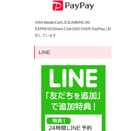
VISA,MasterCard,JCB,AMERICAN
EXPRESS,Diners Club,DISCOVER,PayPayに対
応しています
LINE