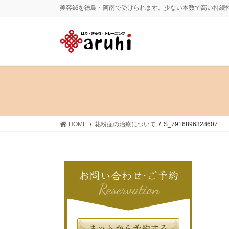
コ
ナ
美容鍼を徳島・阿南で受けられます。少ない本数で高い持続
ン
ビ
テ
ゲ
ン
ー
ツ
シ
に
ョ
移
ン
動
に
移
動
HOME
花粉症の治療について
S_7916896328607