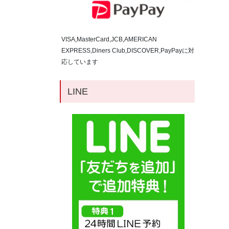
VISA,MasterCard,JCB,AMERICAN
EXPRESS,Diners Club,DISCOVER,PayPayに対
応しています
LINE