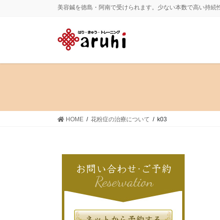
コ
ナ
美容鍼を徳島・阿南で受けられます。少ない本数で高い持続
ン
ビ
テ
ゲ
ン
ー
ツ
シ
に
ョ
移
ン
動
に
移
動
HOME
花粉症の治療について
k03