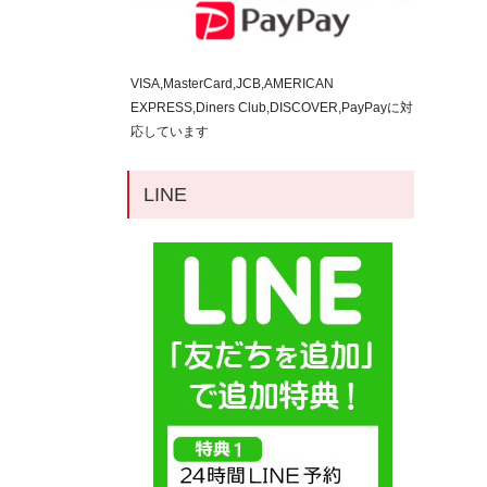
VISA,MasterCard,JCB,AMERICAN
EXPRESS,Diners Club,DISCOVER,PayPayに対
応しています
LINE