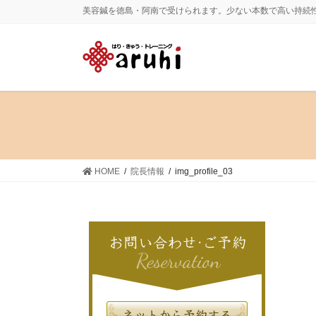
コ
ナ
美容鍼を徳島・阿南で受けられます。少ない本数で高い持続
ン
ビ
テ
ゲ
ン
ー
ツ
シ
に
ョ
移
ン
動
に
移
動
HOME
院長情報
img_profile_03