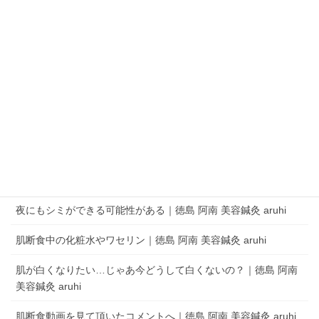
QRコードでLINEの友だちを追加
LINEアプリを起動して、 ［その他］タブの［友だち追加］でQRコードをス
キャンします。
aruhi オーナーブログ
夜にもシミができる可能性がある｜徳島 阿南 美容鍼灸 aruhi
肌断食中の化粧水やワセリン｜徳島 阿南 美容鍼灸 aruhi
肌が白くなりたい…じゃあ今どうして白くないの？｜徳島 阿南
美容鍼灸 aruhi
肌断食動画を見て頂いたコメントへ｜徳島 阿南 美容鍼灸 aruhi