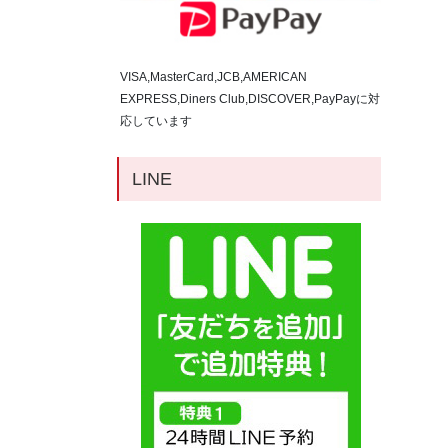
VISA,MasterCard,JCB,AMERICAN
EXPRESS,Diners Club,DISCOVER,PayPayに対
応しています
LINE