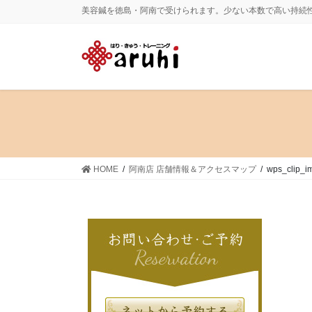
コ
ナ
美容鍼を徳島・阿南で受けられます。少ない本数で高い持続
ン
ビ
テ
ゲ
ン
ー
ツ
シ
に
ョ
移
ン
動
に
移
動
HOME
阿南店 店舗情報＆アクセスマップ
wps_clip_i