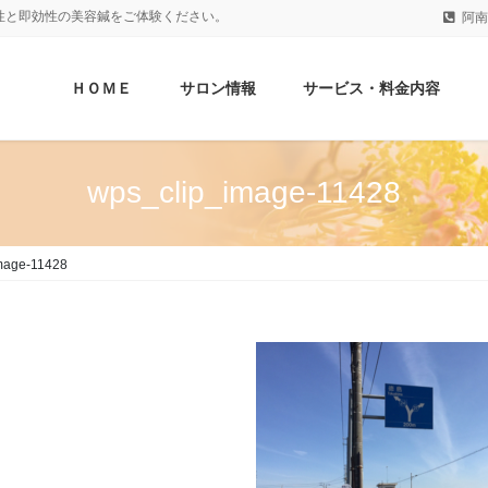
性と即効性の美容鍼をご体験ください。
阿南
ＨＯＭＥ
サロン情報
サービス・料金内容
wps_clip_image-11428
mage-11428