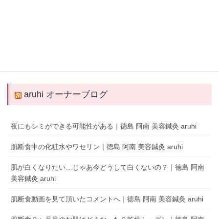
QRコードでLINEの友だちを追加
LINEアプリを起動して、 ［その他］タブの［友だち追加］でQRコードをス
キャンします。
aruhi オーナーブログ
夜にもシミができる可能性がある｜徳島 阿南 美容鍼灸 aruhi
肌断食中の化粧水やワセリン｜徳島 阿南 美容鍼灸 aruhi
肌が白くなりたい…じゃあ今どうして白くないの？｜徳島 阿南
美容鍼灸 aruhi
肌断食動画を見て頂いたコメントへ｜徳島 阿南 美容鍼灸 aruhi