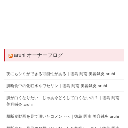
QRコードでLINEの友だちを追加
LINEアプリを起動して、 ［その他］タブの［友だち追加］でQRコードをス
キャンします。
aruhi オーナーブログ
夜にもシミができる可能性がある｜徳島 阿南 美容鍼灸 aruhi
肌断食中の化粧水やワセリン｜徳島 阿南 美容鍼灸 aruhi
肌が白くなりたい…じゃあ今どうして白くないの？｜徳島 阿南
美容鍼灸 aruhi
肌断食動画を見て頂いたコメントへ｜徳島 阿南 美容鍼灸 aruhi