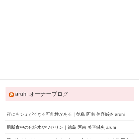
QRコードでLINEの友だちを追加
LINEアプリを起動して、 ［その他］タブの［友だち追加］でQRコードをス
キャンします。
aruhi オーナーブログ
夜にもシミができる可能性がある｜徳島 阿南 美容鍼灸 aruhi
肌断食中の化粧水やワセリン｜徳島 阿南 美容鍼灸 aruhi