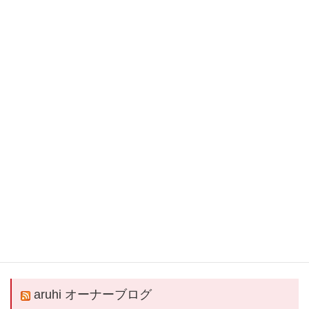
QRコードでLINEの友だちを追加
LINEアプリを起動して、 ［その他］タブの［友だち追加］でQRコードをス
キャンします。
aruhi オーナーブログ