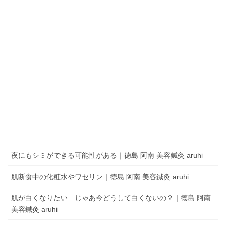
QRコードでLINEの友だちを追加
LINEアプリを起動して、 ［その他］タブの［友だち追加］でQRコードをス
キャンします。
aruhi オーナーブログ
夜にもシミができる可能性がある｜徳島 阿南 美容鍼灸 aruhi
肌断食中の化粧水やワセリン｜徳島 阿南 美容鍼灸 aruhi
肌が白くなりたい…じゃあ今どうして白くないの？｜徳島 阿南
美容鍼灸 aruhi